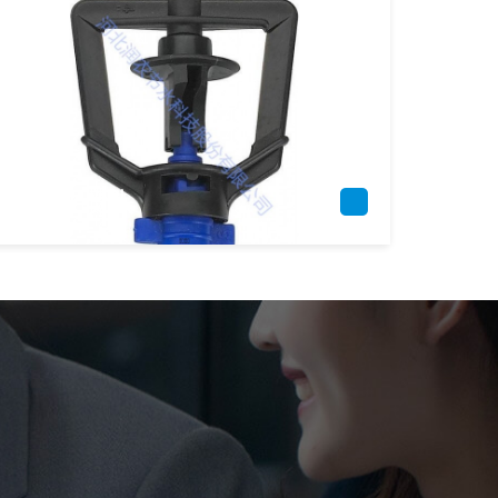
旋转微喷头