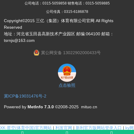
公司电话：0315-5059858 销售电话：0315-5059885
公司传真：0315-6186878
Copyright©2015 三亿（集团）体育有限公司官网 All Rights
Reserved
地址：河北省玉田县高新技术产业园区 邮编:064100 邮箱：
tsrnjs@163.com
冀公网安备 13022902000433号
点击验照
冀ICP备19031476号-2
Powered by
MetInfo 7.3.0
©2008-2025
mituo.cn
XK·星空(体育中国)官方网站
|
利发官网
|
新利官方版网站登录入口
|
ky网