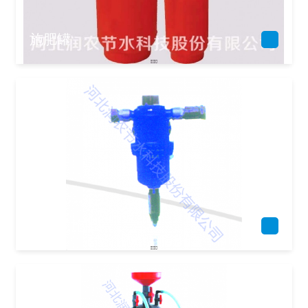
施肥罐
水泵式施肥器