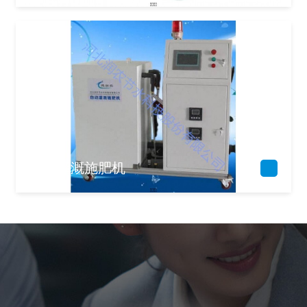
自动灌溉施肥机