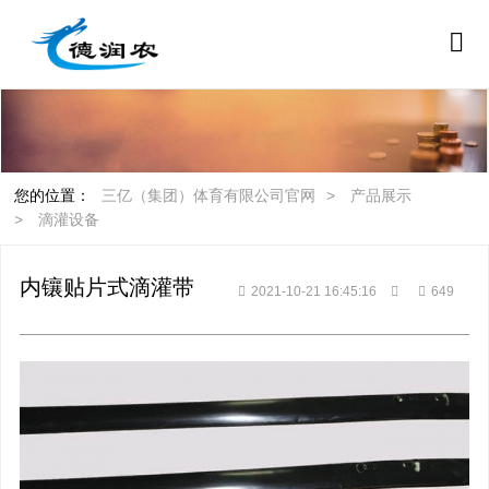
您的位置：
三亿（集团）体育有限公司官网
>
产品展示
>
滴灌设备
内镶贴片式滴灌带
2021-10-21 16:45:16
649