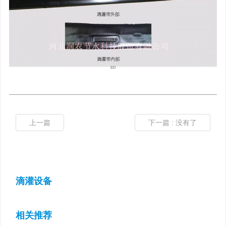
上一篇
下一篇
: 没有了
滴灌设备
相关推荐