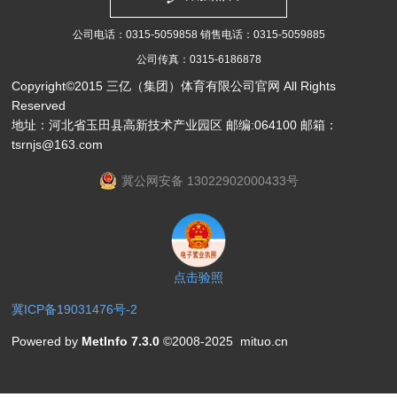
公司电话：0315-5059858 销售电话：0315-5059885
公司传真：0315-6186878
Copyright©2015 三亿（集团）体育有限公司官网 All Rights
Reserved
地址：河北省玉田县高新技术产业园区 邮编:064100 邮箱：
tsrnjs@163.com
冀公网安备 13022902000433号
点击验照
冀ICP备19031476号-2
Powered by
MetInfo 7.3.0
©2008-2025
mituo.cn