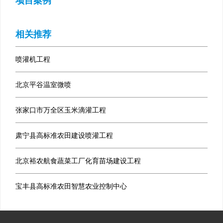
项目案例
相关推荐
喷灌机工程
北京平谷温室微喷
张家口市万全区玉米滴灌工程
肃宁县高标准农田建设喷灌工程
北京裕农航食蔬菜工厂化育苗场建设工程
宝丰县高标准农田智慧农业控制中心