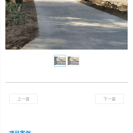
上一篇
下一篇