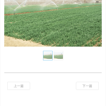
上一篇
下一篇