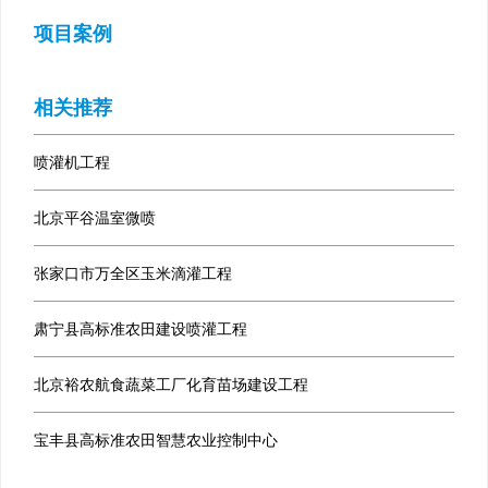
项目案例
相关推荐
喷灌机工程
北京平谷温室微喷
张家口市万全区玉米滴灌工程
肃宁县高标准农田建设喷灌工程
北京裕农航食蔬菜工厂化育苗场建设工程
宝丰县高标准农田智慧农业控制中心